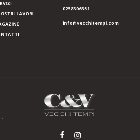
RVIZI
0258306351
NOSTRI LAVORI
info@vecchitempi.com
AGAZINE
ONTATTI
i.