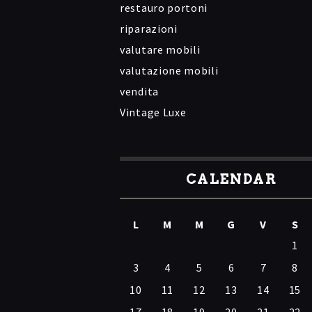
restauro portoni
riparazioni
valutare mobili
valutazione mobili
vendita
Vintage Luxe
CALENDAR
L
M
M
G
V
S
1
3
4
5
6
7
8
10
11
12
13
14
15