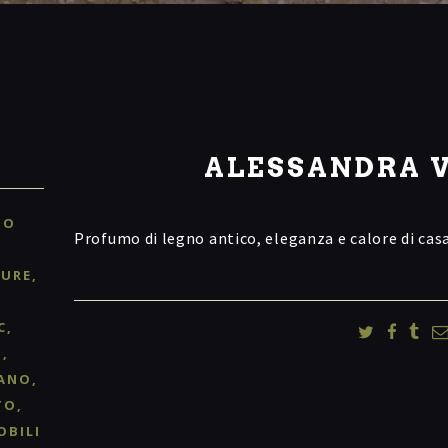
ALESSANDRA 
TO
Profumo di legno antico, eleganza e calore di cas
TURE
C
O
ANO
TO
OBILI