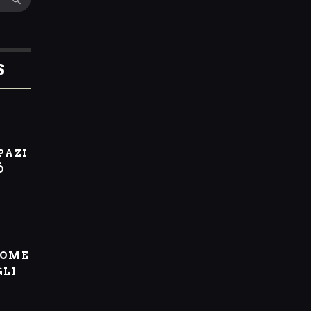
S
I
PAZI
Ò
COME
GLI