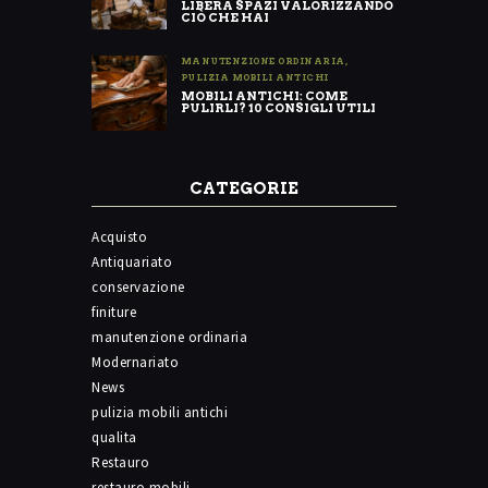
LIBERA SPAZI VALORIZZANDO
CIÒ CHE HAI
MANUTENZIONE ORDINARIA
,
PULIZIA MOBILI ANTICHI
MOBILI ANTICHI: COME
PULIRLI? 10 CONSIGLI UTILI
CATEGORIE
Acquisto
Antiquariato
conservazione
finiture
manutenzione ordinaria
Modernariato
News
pulizia mobili antichi
qualita
Restauro
restauro mobili