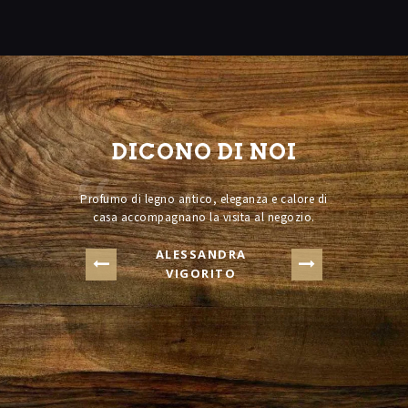
DICONO DI NOI
hi Tempi” a
Profumo di legno antico, eleganza e calore di
Finalmen
vere la mia
casa accompagnano la visita al negozio.
onesti e c
III sec. Mi
important
ALESSANDRA
simo legno
erno e ho
VIGORITO
orizza.