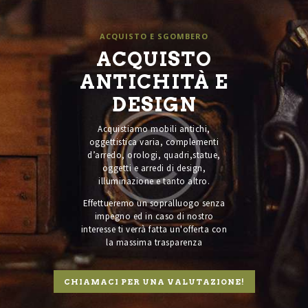
ACQUISTO E SGOMBERO
ACQUISTO
ANTICHITÀ E
DESIGN
Acquistiamo mobili antichi,
oggettistica varia, complementi
d’arredo, orologi, quadri,statue,
oggetti e arredi di design,
illuminazione e tanto altro.
Effettueremo un sopralluogo senza
impegno ed in caso di nostro
interesse ti verrà fatta un'offerta con
la massima trasparenza
CHIAMACI PER UNA VALUTAZIONE!