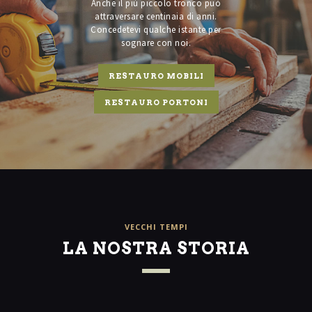
Anche il più piccolo tronco può
attraversare centinaia di anni.
Concedetevi qualche istante per
sognare con noi.
RESTAURO MOBILI
RESTAURO PORTONI
VECCHI TEMPI
LA NOSTRA STORIA