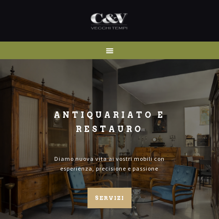
HOME
CHI SIAMO
SERVIZI
I NOSTRI LAVORI
ANTIQUARIATO E
CONTATTI
RESTAURO
Diamo nuova vita ai vostri mobili con
esperienza, precisione e passione
SERVIZI