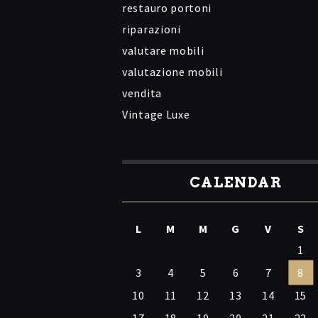
restauro portoni
riparazioni
valutare mobili
valutazione mobili
vendita
Vintage Luxe
CALENDAR
L
M
M
G
V
S
1
3
4
5
6
7
8
10
11
12
13
14
15