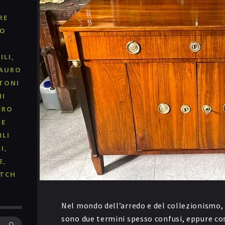
RE
RO
ILI
TAURO
TONI
NI
ERO
 E
ILI
I
E
TCH
Nel mondo dell’arredo e del collezionismo,
sono due termini spesso confusi, eppure co