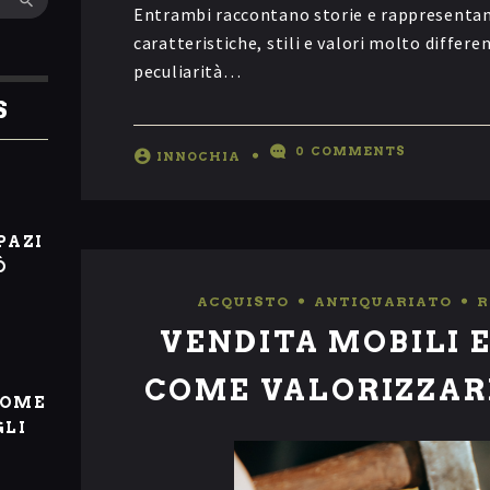
Entrambi raccontano storie e rappresenta
caratteristiche, stili e valori molto differe
peculiarità…
S
0
COMMENTS
INNOCHIA
I
PAZI
Ò
ACQUISTO
,
ANTIQUARIATO
,
R
VENDITA MOBILI 
COME VALORIZZAR
COME
GLI