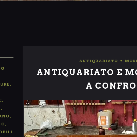
ANTIQUARIATO
,
MOD
TO
ANTIQUARIATO E 
A CONFR
TURE
C
O
ANO
TO
OBILI