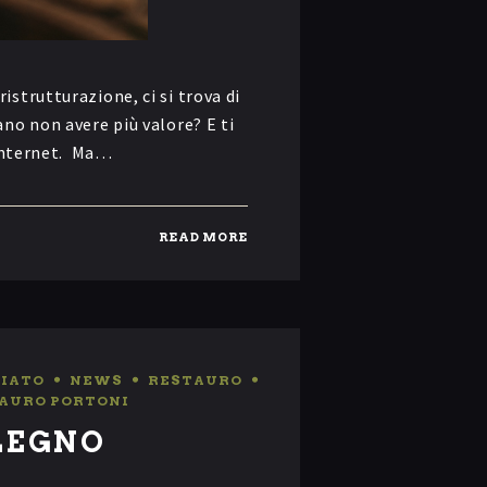
strutturazione, ci si trova di
no non avere più valore? E ti
 internet. Ma…
READ MORE
IATO
,
NEWS
,
RESTAURO
,
AURO PORTONI
LEGNO