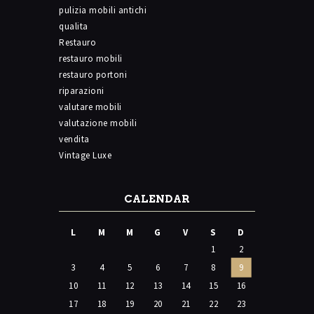
pulizia mobili antichi
qualita
Restauro
restauro mobili
restauro portoni
riparazioni
valutare mobili
valutazione mobili
vendita
Vintage Luxe
CALENDAR
L
M
M
G
V
S
D
1
2
3
4
5
6
7
8
9
10
11
12
13
14
15
16
17
18
19
20
21
22
23