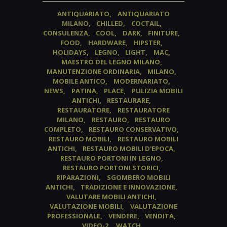
ANTIQUARIATO
ANTIQUARIATO
MILANO
CHILLED
COCTAIL
CONSULENZA
COOL
DARK
FINITURE
FOOD
HARDWARE
HIPSTER
HOLIDAYS
LEGNO
LIGHT
MAC
MAESTRO DEL LEGNO MILANO
MANUTENZIONE ORDINARIA
MILANO
MOBILE ANTICO
MODERNARIATO
NEWS
PATINA
PLACE
PULIZIA MOBILI
ANTICHI
RESTAURARE
RESTAURATORE
RESTAURATORE
MILANO
RESTAURO
RESTAURO
COMPLETO
RESTAURO CONSERVATIVO
RESTAURO MOBILI
RESTAURO MOBILI
ANTICHI
RESTAURO MOBILI D'EPOCA
RESTAURO PORTONI IN LEGNO
RESTAURO PORTONI STORICI
RIPARAZIONI
SGOMBERO MOBILI
ANTICHI
TRADIZIONE E INNOVAZIONE
VALUTARE MOBILI ANTICHI
VALUTAZIONE MOBILI
VALUTAZIONE
PROFESSIONALE
VENDERE
VENDITA
VIDEO-2
WATCH