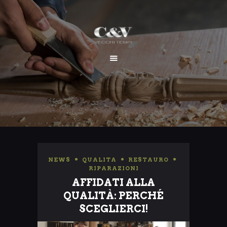
HOME
CHI SIAMO
SERVIZI
I NOSTRI LAVORI
CONTATTI
NEWS
,
QUALITA
,
RESTAURO
,
RIPARAZIONI
AFFIDATI ALLA
QUALITÀ: PERCHÉ
SCEGLIERCI!