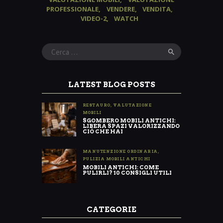
PROFESSIONALE
VENDERE
VENDITA
VIDEO-2
WATCH
Ricerca
per:
LATEST BLOG POSTS
RESTAURO
,
VALUTAZIONE
MOBILI
SGOMBERO MOBILI ANTICHI:
LIBERA SPAZI VALORIZZANDO
CIÒ CHE HAI
MANUTENZIONE ORDINARIA
,
PULIZIA MOBILI ANTICHI
MOBILI ANTICHI: COME
PULIRLI? 10 CONSIGLI UTILI
CATEGORIE