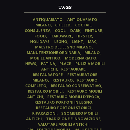
TAGS
ANTIQUARIATO
ANTIQUARIATO
MILANO
CHILLED
COCTAIL
CONSULENZA
COOL
DARK
FINITURE
FOOD
HARDWARE
HIPSTER
HOLIDAYS
LEGNO
LIGHT
MAC
MAESTRO DEL LEGNO MILANO
MANUTENZIONE ORDINARIA
MILANO
MOBILE ANTICO
MODERNARIATO
NEWS
PATINA
PLACE
PULIZIA MOBILI
ANTICHI
RESTAURARE
RESTAURATORE
RESTAURATORE
MILANO
RESTAURO
RESTAURO
COMPLETO
RESTAURO CONSERVATIVO
RESTAURO MOBILI
RESTAURO MOBILI
ANTICHI
RESTAURO MOBILI D'EPOCA
RESTAURO PORTONI IN LEGNO
RESTAURO PORTONI STORICI
RIPARAZIONI
SGOMBERO MOBILI
ANTICHI
TRADIZIONE E INNOVAZIONE
VALUTARE MOBILI ANTICHI
VALUTAZIONE MOBILI
VALUTAZIONE