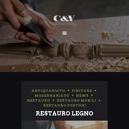
HOME
CHI SIAMO
SERVIZI
I NOSTRI LAVORI
CONTATTI
ANTIQUARIATO
,
FINITURE
,
MODERNARIATO
,
NEWS
,
RESTAURO
,
RESTAURO MOBILI
,
RESTAURO PORTONI
RESTAURO LEGNO