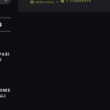
0
COMMENTS
INNOCHIA
S
I
PAZI
Ò
COME
GLI