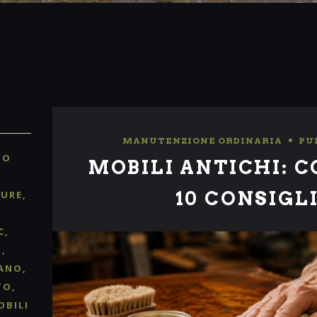
MANUTENZIONE ORDINARIA
,
PU
TO
MOBILI ANTICHI: C
10 CONSIGLI
TURE
C
O
ANO
TO
OBILI