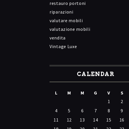
restauro portoni
riparazioni
valutare mobili
valutazione mobili
vendita
Vintage Luxe
CALENDAR
L
M
M
G
V
S
1
2
4
5
6
7
8
9
11
12
13
14
15
16