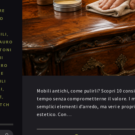
RE
RO
ILI
TAURO
TONI
NI
ERO
 E
ILI
I
Mobili antichi, come pulirli? Scopri 10 consi
E
tempo senza comprometterne il valore. I m
TCH
semplici elementi d’arredo, ma veri e propri
estetico. Con…