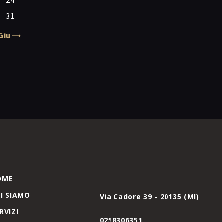
24
31
Giu »
OME
I SIAMO
Via Cadore 39 - 20135 (MI)
RVIZI
0258306351