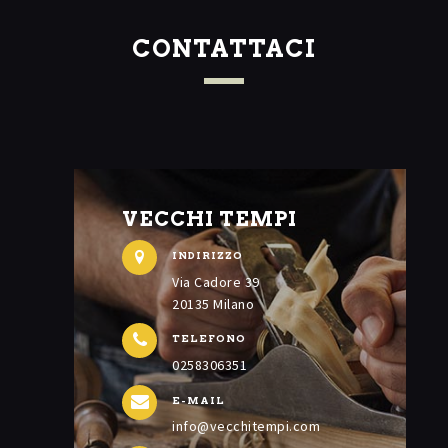
CONTATTACI
VECCHI TEMPI
INDIRIZZO
Via Cadore 39
20135 Milano
TELEFONO
0258306351
E-MAIL
info@vecchitempi.com