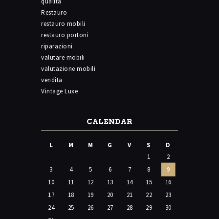
qualita
Restauro
restauro mobili
restauro portoni
riparazioni
valutare mobili
valutazione mobili
vendita
Vintage Luxe
CALENDAR
L
M
M
G
V
S
D
1
2
3
4
5
6
7
8
9
10
11
12
13
14
15
16
17
18
19
20
21
22
23
24
25
26
27
28
29
30