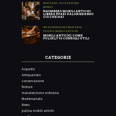
RESTAURO
,
VALUTAZIONE
MOBILI
SGOMBERO MOBILI ANTICHI:
LIBERA SPAZI VALORIZZANDO
CIÒ CHE HAI
MANUTENZIONE ORDINARIA
,
PULIZIA MOBILI ANTICHI
MOBILI ANTICHI: COME
PULIRLI? 10 CONSIGLI UTILI
CATEGORIE
Acquisto
Antiquariato
conservazione
finiture
manutenzione ordinaria
Modernariato
News
pulizia mobili antichi