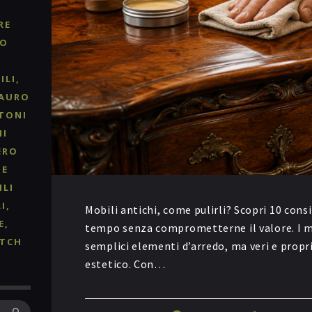
RE
RO
ILI
TAURO
TONI
NI
ERO
 E
ILI
I
Mobili antichi, come pulirli? Scopri 10 consi
E
tempo senza comprometterne il valore. I m
TCH
semplici elementi d’arredo, ma veri e propri
estetico. Con…