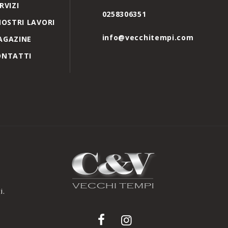
RVIZI
0258306351
NOSTRI LAVORI
info@vecchitempi.com
AGAZINE
ONTATTI
i.