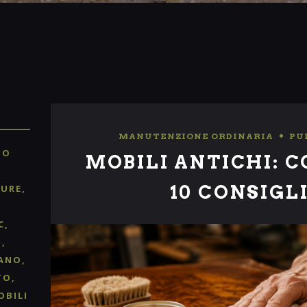
MANUTENZIONE ORDINARIA
,
PU
TO
MOBILI ANTICHI: C
10 CONSIGLI
TURE
C
O
ANO
TO
OBILI