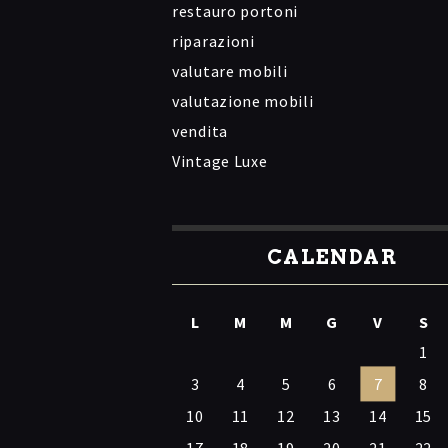
restauro portoni
riparazioni
valutare mobili
valutazione mobili
vendita
Vintage Luxe
CALENDAR
L
M
M
G
V
S
1
3
4
5
6
7
8
10
11
12
13
14
15