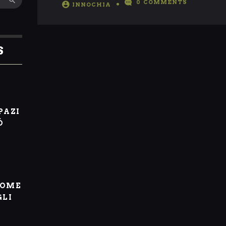
0
COMMENTS
INNOCHIA
S
I
PAZI
Ò
COME
GLI