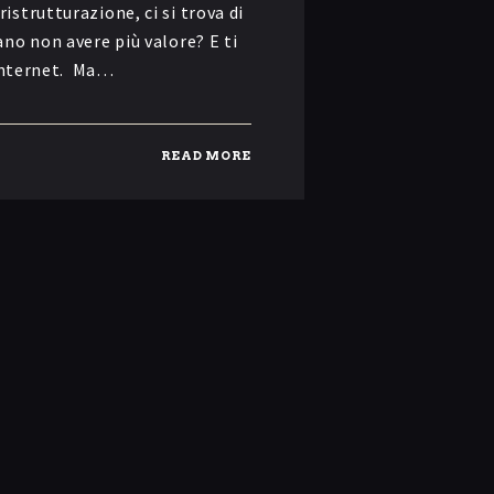
strutturazione, ci si trova di
no non avere più valore? E ti
 internet. Ma…
READ MORE