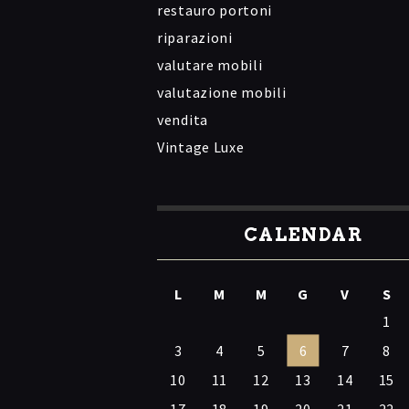
restauro portoni
riparazioni
valutare mobili
valutazione mobili
vendita
Vintage Luxe
CALENDAR
L
M
M
G
V
S
1
3
4
5
6
7
8
10
11
12
13
14
15