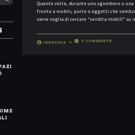
Quante volte, durante uno sgombero o una ri
fronte a mobili, porte o oggetti che sembra
viene voglia di cercare “vendita mobili” su
S
0
COMMENTS
INNOCHIA
I
PAZI
Ò
COME
GLI