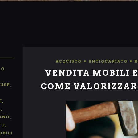
ACQUISTO
,
ANTIQUARIATO
,
R
TO
VENDITA MOBILI 
COME VALORIZZAR
TURE
C
O
ANO
TO
OBILI