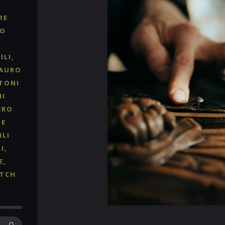
RE
RO
ILI
TAURO
TONI
NI
ERO
 E
ILI
I
E
TCH