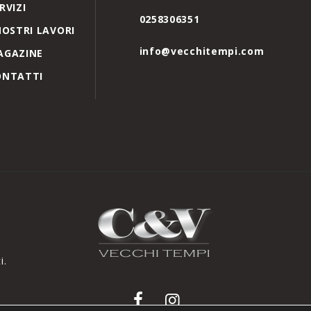
RVIZI
0258306351
NOSTRI LAVORI
info@vecchitempi.com
AGAZINE
ONTATTI
i.