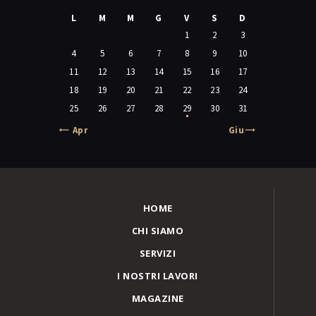
L
M
M
G
V
S
D
1
2
3
4
5
6
7
8
9
10
11
12
13
14
15
16
17
18
19
20
21
22
23
24
25
26
27
28
29
30
31
« Apr
Giu »
HOME
CHI SIAMO
SERVIZI
I NOSTRI LAVORI
MAGAZINE