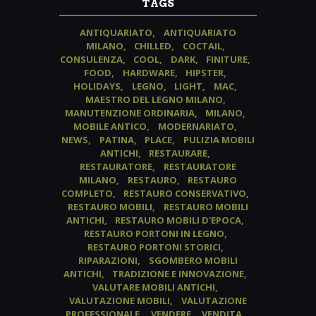
TAGS
ANTIQUARIATO
ANTIQUARIATO
MILANO
CHILLED
COCTAIL
CONSULENZA
COOL
DARK
FINITURE
FOOD
HARDWARE
HIPSTER
HOLIDAYS
LEGNO
LIGHT
MAC
MAESTRO DEL LEGNO MILANO
MANUTENZIONE ORDINARIA
MILANO
MOBILE ANTICO
MODERNARIATO
NEWS
PATINA
PLACE
PULIZIA MOBILI
ANTICHI
RESTAURARE
RESTAURATORE
RESTAURATORE
MILANO
RESTAURO
RESTAURO
COMPLETO
RESTAURO CONSERVATIVO
RESTAURO MOBILI
RESTAURO MOBILI
ANTICHI
RESTAURO MOBILI D'EPOCA
RESTAURO PORTONI IN LEGNO
RESTAURO PORTONI STORICI
RIPARAZIONI
SGOMBERO MOBILI
ANTICHI
TRADIZIONE E INNOVAZIONE
VALUTARE MOBILI ANTICHI
VALUTAZIONE MOBILI
VALUTAZIONE
PROFESSIONALE
VENDERE
VENDITA