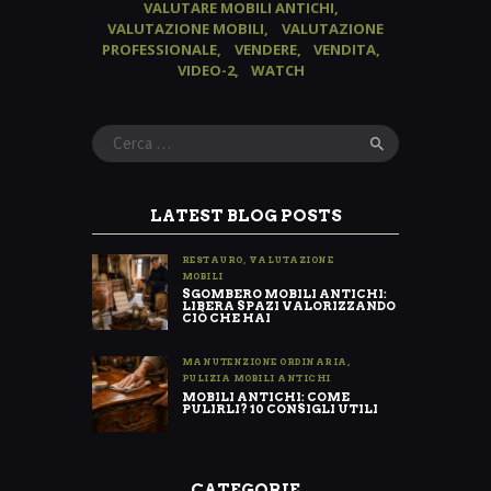
VALUTARE MOBILI ANTICHI
VALUTAZIONE MOBILI
VALUTAZIONE
PROFESSIONALE
VENDERE
VENDITA
VIDEO-2
WATCH
Ricerca
per:
LATEST BLOG POSTS
RESTAURO
,
VALUTAZIONE
MOBILI
SGOMBERO MOBILI ANTICHI:
LIBERA SPAZI VALORIZZANDO
CIÒ CHE HAI
MANUTENZIONE ORDINARIA
,
PULIZIA MOBILI ANTICHI
MOBILI ANTICHI: COME
PULIRLI? 10 CONSIGLI UTILI
CATEGORIE