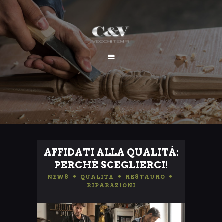
HOME
CHI SIAMO
SERVIZI
I NOSTRI LAVORI
CONTATTI
AFFIDATI ALLA QUALITÀ:
PERCHÉ SCEGLIERCI!
NEWS
,
QUALITA
,
RESTAURO
,
RIPARAZIONI