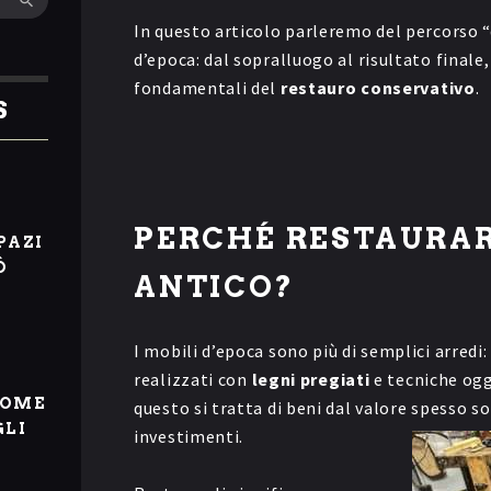
In questo articolo parleremo del percorso “
d’epoca: dal sopralluogo al risultato finale,
fondamentali del
restauro conservativo
.
S
I
PERCHÉ RESTAURAR
PAZI
Ò
ANTICO?
I mobili d’epoca sono più di semplici arred
realizzati con
legni pregiati
e tecniche og
COME
questo si tratta di beni dal valore spesso so
GLI
investimenti.