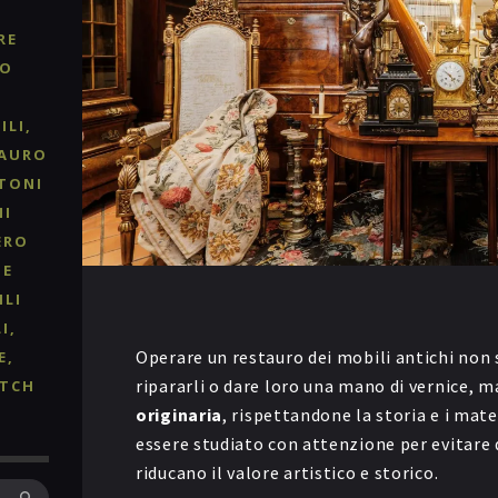
RE
RO
ILI
TAURO
TONI
NI
ERO
 E
ILI
I
Operare un restauro dei mobili antichi non
E
ripararli o dare loro una mano di vernice, m
TCH
originaria
, rispettandone la storia e i mate
essere studiato con attenzione per evitare d
riducano il valore artistico e storico.