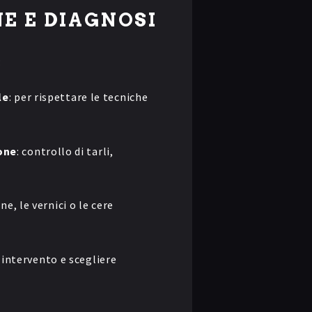
NE E DIAGNOSI
:
le
: per rispettare le tecniche
one
: controllo di tarli,
ine, le vernici o le cere
i intervento e scegliere