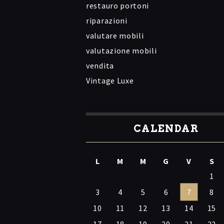
restauro portoni
riparazioni
valutare mobili
valutazione mobili
vendita
Vintage Luxe
CALENDAR
L
M
M
G
V
S
1
3
4
5
6
7
8
10
11
12
13
14
15