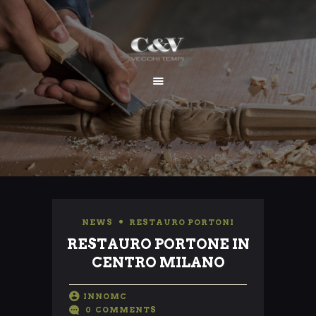
HOME
CHI SIAMO
SERVIZI
I NOSTRI LAVORI
CONTATTI
NEWS
,
RESTAURO PORTONI
RESTAURO PORTONE IN
CENTRO MILANO
INNOMC
0
COMMENTS