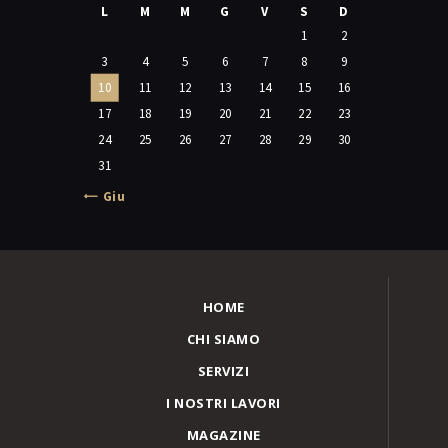
L
M
M
G
V
S
D
1
2
3
4
5
6
7
8
9
10
11
12
13
14
15
16
17
18
19
20
21
22
23
24
25
26
27
28
29
30
31
« Giu
HOME
CHI SIAMO
SERVIZI
I NOSTRI LAVORI
MAGAZINE