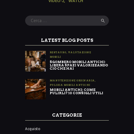
VIDEO-2
WATCH
Ricerca
per:
LATEST BLOG POSTS
RESTAURO
,
VALUTAZIONE
MOBILI
SGOMBERO MOBILI ANTICHI:
LIBERA SPAZI VALORIZZANDO
CIÒ CHE HAI
MANUTENZIONE ORDINARIA
,
PULIZIA MOBILI ANTICHI
MOBILI ANTICHI: COME
PULIRLI? 10 CONSIGLI UTILI
CATEGORIE
Acquisto