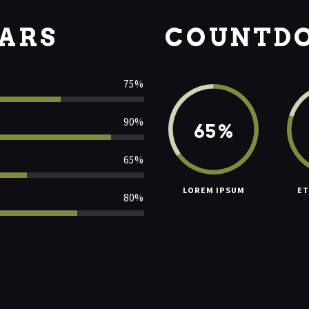
BARS
COUNTD
75%
90%
65%
65%
LOREM IPSUM
ET
80%