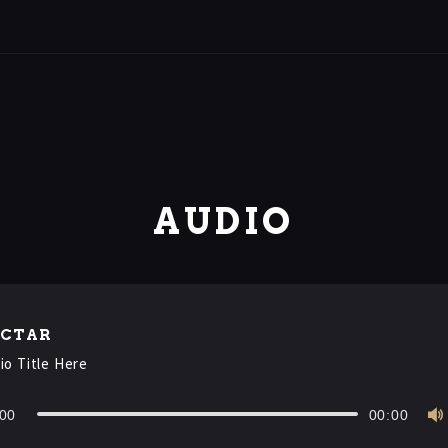
AUDIO
ECTAR
io Title Here
:00
00:00