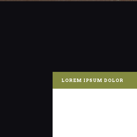
LOREM IPSUM DOLOR
Lorem ipsum dolor sit amet, consect
Nullam efficitur libero at imperdi
leo erat, eget pharetra turpis aliq
sollicitudin purus, at blandit ligul