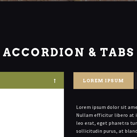
ACCORDION & TABS
LOREM IPSUM
etur adipiscing elit.
Lorem ipsum dolor sit amet
et maximus. Nulla rutrum
Nullam efficitur libero at
uam non. Nullam tristique
leo erat, eget pharetra tu
a dictum vulputate.
sollicitudin purus, at bla