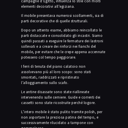
campagne d’Egitto, influenza lo stile con molti
elementi decorativi all’egiziana.
Il mobile presentava numerosi scollamenti, sia di
parti decorative che di quelle strutturali.
Dopo un attento esame, abbiamo reincollato le
parti distaccate e consolidato gli incastri. Siamo
quindi passati a eseguire le fermature dei lastroni
sollevati e a creare dei rinforzi nei fianchi del
mobile, per evitare che le crepe appena accennate
potessero col tempo peggiorare.
I ferri di tenuta del piano calatoio non
assolvevano più al loro scopo: sono stati
smontati, raddrizzati e ripristinato
l’alloggiamento sullo scafo.
Le antine disassate sono state riallineate
intervenendo sulle cerniere. Guide e correnti dei
cassetti sono state ricostruite perché logore.
L’intero mobile è stato pulito tramite polish, per
non asportare la preziosa patina del tempo, e
successivamente rilucidato a tampone con