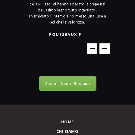
del XVIII sec. Mi hanno riparato le crepe nel
due resta
bellissimo legno tutto intarsiato,
grande p
riverniciato l’interno e ho messo una luce a
Affi
led che la valorizza.
ROUSSEAUX F.
Scopri i Nostri Restauri
HOME
CHI SIAMO