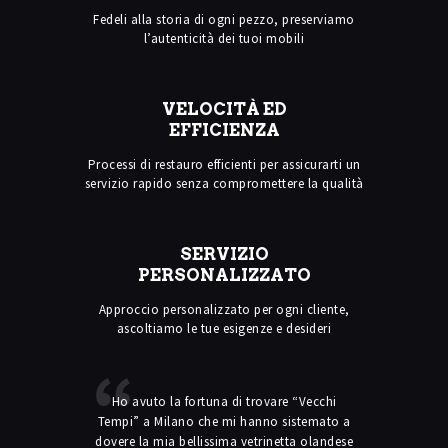
Fedeli alla storia di ogni pezzo, preserviamo
l’autenticità dei tuoi mobili
VELOCITÀ ED
EFFICIENZA
Processi di restauro efficienti per assicurarti un
servizio rapido senza compromettere la qualità
SERVIZIO
PERSONALIZZATO
Approccio personalizzato per ogni cliente,
ascoltiamo le tue esigenze e desideri
nza e calore
Ho avuto la fortuna di trovare “Vecchi
Mi sono affi
 al negozio.
Tempi” a Milano che mi hanno sistemato a
mobile
dovere la mia bellissima vetrinetta olandese
complicato ch